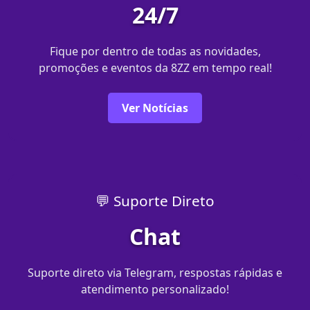
24/7
Fique por dentro de todas as novidades,
promoções e eventos da 8ZZ em tempo real!
Ver Notícias
💬 Suporte Direto
Chat
Suporte direto via Telegram, respostas rápidas e
atendimento personalizado!