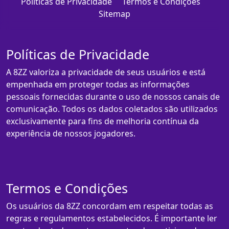
Políticas de Privacidade
Termos e Condições
Sitemap
Políticas de Privacidade
A 8ZZ valoriza a privacidade de seus usuários e está
empenhada em proteger todas as informações
pessoais fornecidas durante o uso de nossos canais de
comunicação. Todos os dados coletados são utilizados
exclusivamente para fins de melhoria contínua da
experiência de nossos jogadores.
Termos e Condições
Os usuários da 8ZZ concordam em respeitar todas as
regras e regulamentos estabelecidos. É importante ler