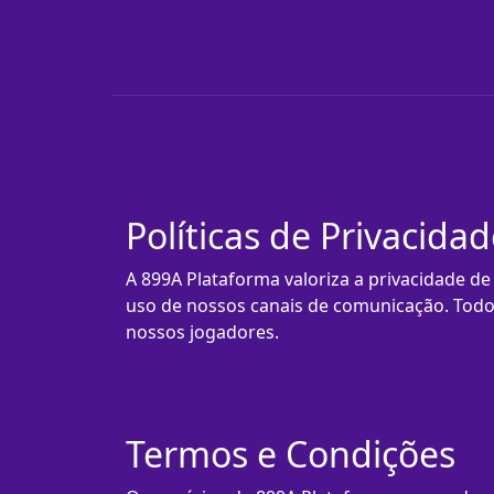
Políticas de Privacida
A 899A Plataforma valoriza a privacidade d
uso de nossos canais de comunicação. Todos
nossos jogadores.
Termos e Condições