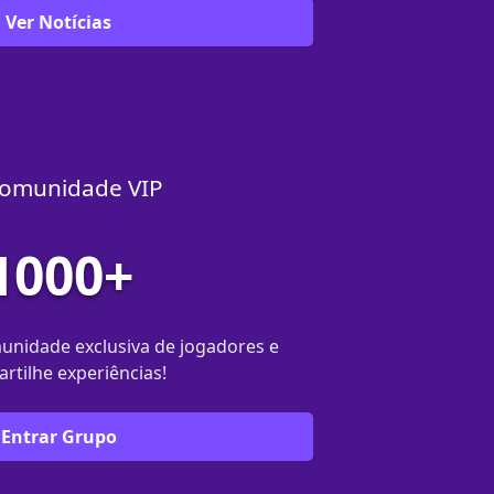
Ver Notícias
Comunidade VIP
1000+
unidade exclusiva de jogadores e
rtilhe experiências!
Entrar Grupo