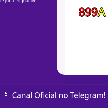
e jogo inigualável.
📱 Canal Oficial no Telegram!