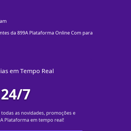
ram
entes da 899A Plataforma Online Com para
cias em Tempo Real
24/7
e todas as novidades, promoções e
9A Plataforma em tempo real!