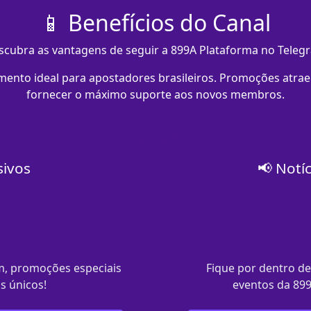
📱 Benefícios do Canal
scubra as vantagens de seguir a 899A Plataforma no Teleg
imento ideal para apostadores brasileiros. Promoções atra
fornecer o máximo suporte aos novos membros.
sivos
📢 Notí
m, promoções especiais
Fique por dentro d
s únicos!
eventos da 89