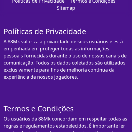
Políticas de Privacidade
Termos e Condições
Sitemap
Políticas de Privacidade
A 88Mk valoriza a privacidade de seus usuários e está
empenhada em proteger todas as informações
pessoais fornecidas durante o uso de nossos canais de
comunicação. Todos os dados coletados são utilizados
exclusivamente para fins de melhoria contínua da
experiência de nossos jogadores.
Termos e Condições
Os usuários da 88Mk concordam em respeitar todas as
regras e regulamentos estabelecidos. É importante ler