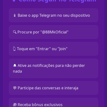
📱 Baixe o app Telegram no seu dispositivo
🔍 Procure por "@88MkOficial"
👆 Toque em "Entrar" ou "Join"
🔔 Ative as notificações para não perder
nada
💬 Participe das conversas e interaja
🎁 Receba bônus exclusivos