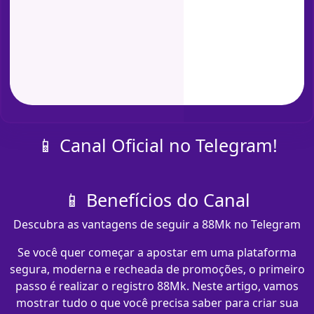
📱 Canal Oficial no Telegram!
📱 Benefícios do Canal
Descubra as vantagens de seguir a 88Mk no Telegram
Se você quer começar a apostar em uma plataforma
segura, moderna e recheada de promoções, o primeiro
passo é realizar o registro 88Mk. Neste artigo, vamos
mostrar tudo o que você precisa saber para criar sua