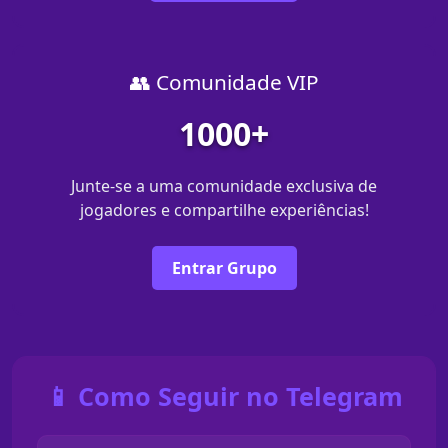
👥 Comunidade VIP
1000+
Junte-se a uma comunidade exclusiva de
jogadores e compartilhe experiências!
Entrar Grupo
📱 Como Seguir no Telegram