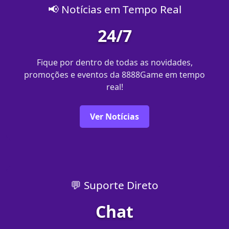
📢 Notícias em Tempo Real
24/7
Fique por dentro de todas as novidades,
promoções e eventos da 8888Game em tempo
real!
Ver Notícias
💬 Suporte Direto
Chat