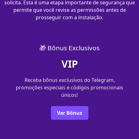
solicita. Esta é uma etapa importante de segurança que
permite que você revise as permissões antes de
prosseguir com a instalação.
🎁 Bônus Exclusivos
VIP
Receba bônus exclusivos do Telegram,
promoções especiais e códigos promocionais
únicos!
Ver Bônus