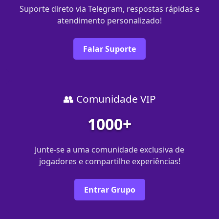
Suporte direto via Telegram, respostas rápidas e
atendimento personalizado!
Falar Suporte
👥 Comunidade VIP
1000+
Junte-se a uma comunidade exclusiva de
jogadores e compartilhe experiências!
Entrar Grupo