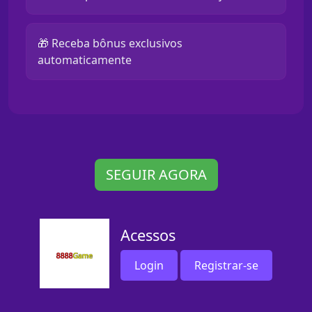
🎁 Receba bônus exclusivos
automaticamente
SEGUIR AGORA
Acessos
Login
Registrar-se